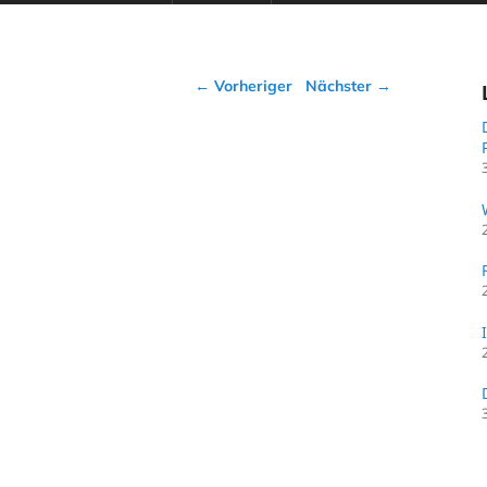
Beitragsnavigation
←
Vorheriger
Nächster
→