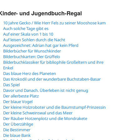
Kinder- und Jugendbuch-Regal
10 Jahre Gecko / Wie Herr Fels zu seiner Mooshose kam
Auch solche Tage gibt es
Auf einer Skala von 1 bis 10
Auf leisen Sohlen durch die Nacht
Ausgezeichnet: Adrian hat gar kein Pferd
Bilderbücher für Wunschkinder
Bilderbuchkarten: Der Grüffelo
Bilderbuchklassiker für bibliophile Großeltern und ihre
Enkel
Das blaue Herz des Planeten
Das Krokodil und der wunderbare Buchstaben-Basar
Das Spiel
Davor und Danach. Überleben ist nicht genug
Der allerbeste Platz
Der blaue Vogel
Der kleine Holzroboter und die Baumstumpf-Prinzessin
Der kleine Schweinswal und das Meer
Der Räuber Hotzenplotz und die Mondrakete
Der Überzählige
Die Bestimmer
Die blaue Bank