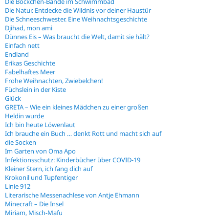
Die Böckchen-Bande im Schwimmbad
Die Natur. Entdecke die Wildnis vor deiner Haustür
Die Schneeschwester. Eine Weihnachtsgeschichte
Djihad, mon ami
Dünnes Eis – Was braucht die Welt, damit sie hält?
Einfach nett
Endland
Erikas Geschichte
Fabelhaftes Meer
Frohe Weihnachten, Zwiebelchen!
Füchslein in der Kiste
Glück
GRETA – Wie ein kleines Mädchen zu einer großen
Heldin wurde
Ich bin heute Löwenlaut
Ich brauche ein Buch … denkt Rott und macht sich auf
die Socken
Im Garten von Oma Apo
Infektionsschutz: Kinderbücher über COVID-19
Kleiner Stern, ich fang dich auf
Krokonil und Tupfentiger
Linie 912
Literarische Messenachlese von Antje Ehmann
Minecraft – Die Insel
Miriam, Misch-Mafu