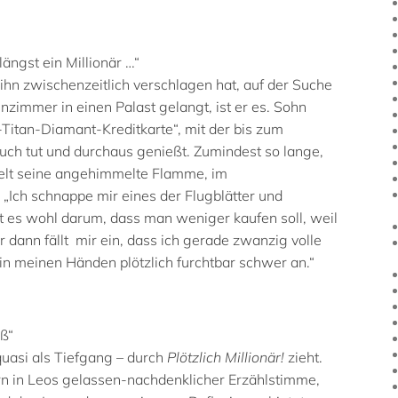
ängst ein Millionär …“
ihn zwischenzeitlich verschlagen hat,
auf der Suche
nzimmer in einen Palast gelangt, ist er es. Sohn
-Titan-Diamant-Kreditkarte“, mit der bis zum
ch tut und durchaus genießt. Zumindest so lange,
 Welt seine angehimmelte Flamme, im
. „Ich schnappe mir eines der Flugblätter und
t es wohl darum, dass man weniger kaufen soll, weil
er dann fällt mir ein, dass ich gerade zwanzig volle
 in meinen Händen plötzlich furchtbar schwer an.“
ß“
quasi als Tiefgang – durch
Plötzlich Millionär!
zieht.
n in Leos gelassen-nachdenklicher Erzählstimme,