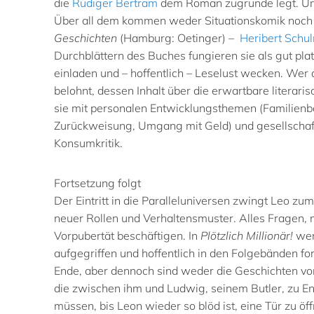
die
Rüdiger Bertram
dem Roman zugrunde legt. Und
Über all dem kommen weder Situationskomik noch 
Geschichten
(Hamburg: Oetinger) –
Heribert Schu
Durchblättern des Buches fungieren sie als
gut pla
einladen und
– hoffentlich – Leselust wecken. Wer 
belohnt, dessen Inhalt über die erwartbare literar
sie mit personalen Entwicklungsthemen (Familienba
Zurückweisung, Umgang mit Geld) und gesellschaft
Konsumkritik.
Fortsetzung folgt
Der Eintritt in die Paralleluniversen zwingt Leo 
neuer Rollen und Verhaltensmuster. Alles Fragen, m
Vorpubertät beschäftigen. In
Plötzlich Millionär!
wer
aufgegriffen und hoffentlich in den Folgebänden f
Ende, aber dennoch sind weder die Geschichten v
die zwischen ihm und Ludwig, seinem Butler, zu End
müssen, bis Leon wieder so blöd ist, eine Tür zu öf