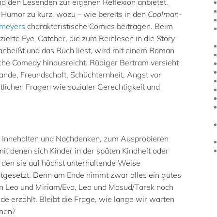
 den Lesenden zur eigenen Reflexion anbietet.
Humor zu kurz, wozu – wie bereits in den
Coolman-
lmeyers
charakteristische Comics beitragen.
Beim
tzierte
Eye-Catcher, die zum Reinlesen in die Story
anbeißt und das Buch liest, wird mit einem Roman
ische Comedy hinausreicht. Rüdiger Bertram versieht
nde, Freundschaft, Schüchternheit, Angst vor
lichen Fragen wie sozialer Gerechtigkeit und
zum Innehalten und Nachdenken, zum Ausprobieren
it denen sich Kinder in der späten Kindheit oder
den sie auf höchst unterhaltende Weise
ortgesetzt. Denn am Ende nimmt zwar alles ein gutes
on Leo und Miriam/Eva, Leo und Masud/Tarek noch
e erzählt. Bleibt die Frage, wie lange wir warten
fnen?