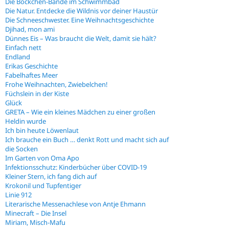
Die Böckchen-Bande im Schwimmbad
Die Natur. Entdecke die Wildnis vor deiner Haustür
Die Schneeschwester. Eine Weihnachtsgeschichte
Djihad, mon ami
Dünnes Eis – Was braucht die Welt, damit sie hält?
Einfach nett
Endland
Erikas Geschichte
Fabelhaftes Meer
Frohe Weihnachten, Zwiebelchen!
Füchslein in der Kiste
Glück
GRETA – Wie ein kleines Mädchen zu einer großen
Heldin wurde
Ich bin heute Löwenlaut
Ich brauche ein Buch … denkt Rott und macht sich auf
die Socken
Im Garten von Oma Apo
Infektionsschutz: Kinderbücher über COVID-19
Kleiner Stern, ich fang dich auf
Krokonil und Tupfentiger
Linie 912
Literarische Messenachlese von Antje Ehmann
Minecraft – Die Insel
Miriam, Misch-Mafu