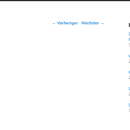
Beitragsnavigation
←
Vorheriger
Nächster
→