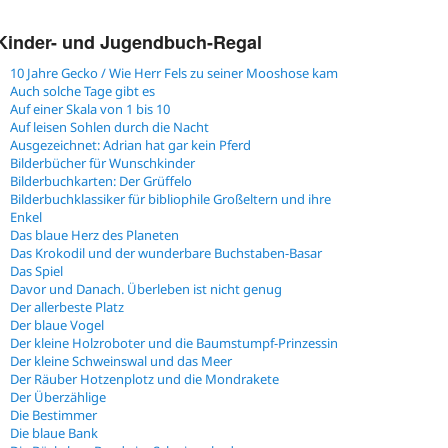
Kinder- und Jugendbuch-Regal
10 Jahre Gecko / Wie Herr Fels zu seiner Mooshose kam
Auch solche Tage gibt es
Auf einer Skala von 1 bis 10
Auf leisen Sohlen durch die Nacht
Ausgezeichnet: Adrian hat gar kein Pferd
Bilderbücher für Wunschkinder
Bilderbuchkarten: Der Grüffelo
Bilderbuchklassiker für bibliophile Großeltern und ihre
Enkel
Das blaue Herz des Planeten
Das Krokodil und der wunderbare Buchstaben-Basar
Das Spiel
Davor und Danach. Überleben ist nicht genug
Der allerbeste Platz
Der blaue Vogel
Der kleine Holzroboter und die Baumstumpf-Prinzessin
Der kleine Schweinswal und das Meer
Der Räuber Hotzenplotz und die Mondrakete
Der Überzählige
Die Bestimmer
Die blaue Bank