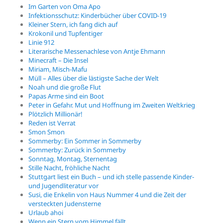
Im Garten von Oma Apo
Infektionsschutz: Kinderbücher über COVID-19
Kleiner Stern, ich fang dich auf
Krokonil und Tupfentiger
Linie 912
Literarische Messenachlese von Antje Ehmann
Minecraft – Die Insel
Miriam, Misch-Mafu
Müll – Alles über die lästigste Sache der Welt
Noah und die große Flut
Papas Arme sind ein Boot
Peter in Gefahr. Mut und Hoffnung im Zweiten Weltkrieg
Plötzlich Millionär!
Reden ist Verrat
Smon Smon
Sommerby: Ein Sommer in Sommerby
Sommerby: Zurück in Sommerby
Sonntag, Montag, Sternentag
Stille Nacht, fröhliche Nacht
Stuttgart liest ein Buch – und ich stelle passende Kinder-
und Jugendliteratur vor
Susi, die Enkelin von Haus Nummer 4 und die Zeit der
versteckten Judensterne
Urlaub ahoi
Wenn ein Stern vom Himmel fällt