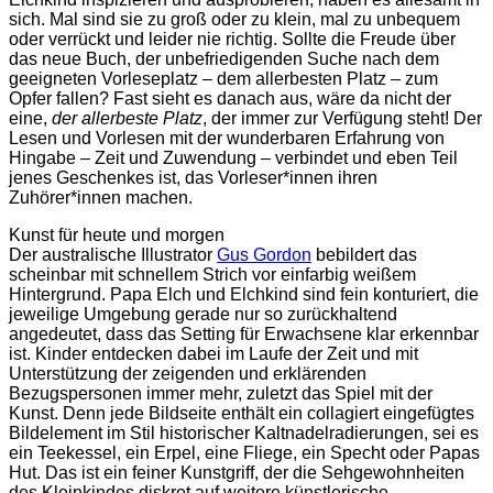
sich. Mal sind sie zu groß oder zu klein, mal zu unbequem
oder verrückt und leider nie richtig. Sollte die Freude über
das neue Buch, der unbefriedigenden Suche nach dem
geeigneten Vorleseplatz – dem allerbesten Platz – zum
Opfer fallen? Fast sieht es danach aus, wäre da nicht der
eine,
der allerbeste Platz
, der immer zur Verfügung steht! Der
Lesen und Vorlesen mit der wunderbaren Erfahrung von
Hingabe – Zeit und Zuwendung – verbindet und eben Teil
jenes Geschenkes ist, das Vorleser*innen ihren
Zuhörer*innen machen.
Kunst für heute und morgen
Der australische Illustrator
Gus Gordon
bebildert das
scheinbar mit schnellem Strich vor einfarbig weißem
Hintergrund. Papa Elch und Elchkind sind fein konturiert, die
jeweilige Umgebung gerade nur so zurückhaltend
angedeutet, dass das Setting für Erwachsene klar erkennbar
ist. Kinder entdecken dabei im Laufe der Zeit und mit
Unterstützung der zeigenden und erklärenden
Bezugspersonen immer mehr, zuletzt das Spiel mit der
Kunst. Denn jede Bildseite enthält ein collagiert eingefügtes
Bildelement im Stil historischer Kaltnadelradierungen, sei es
ein Teekessel, ein Erpel, eine Fliege, ein Specht oder Papas
Hut. Das ist ein feiner Kunstgriff, der die Sehgewohnheiten
des Kleinkindes diskret auf weitere künstlerische