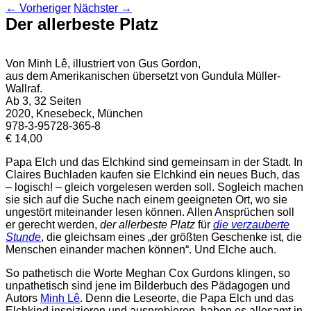
←
Vorheriger
Nächster
→
Der allerbeste Platz
Von Minh Lê, illustriert von Gus Gordon,
aus dem Amerikanischen übersetzt von Gundula Müller-
Wallraf.
Ab 3, 32 Seiten
2020, Knesebeck, München
978-3-95728-365-8
€ 14,00
Papa Elch und das Elchkind sind gemeinsam in der Stadt. In
Claires Buchladen kaufen sie Elchkind ein neues Buch, das
– logisch! – gleich vorgelesen werden soll. Sogleich machen
sie sich auf die Suche nach einem geeigneten Ort, wo sie
ungestört miteinander lesen können. Allen Ansprüchen soll
er gerecht werden,
der allerbeste Platz
für
die verzauberte
Stunde
, die gleichsam eines „der größten Geschenke ist, die
Menschen einander machen können“. Und Elche auch.
So pathetisch die Worte Meghan Cox Gurdons klingen, so
unpathetisch sind jene im Bilderbuch des Pädagogen und
Autors
Minh Lê
. Denn die Leseorte, die Papa Elch und das
Elchkind inspizieren und ausprobieren, haben es allesamt in