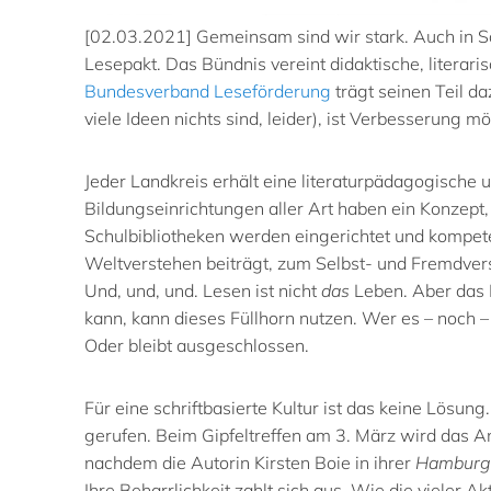
[02.03.2021] Gemeinsam sind wir stark. Auch in S
Lesepakt. Das Bündnis vereint didaktische, literaris
Bundesverband Leseförderung
trägt seinen Teil d
viele Ideen nichts sind, leider), ist Verbesserung mö
Jeder Landkreis erhält eine literaturpädagogische
Bildungseinrichtungen aller Art haben ein Konzept,
Schulbibliotheken werden eingerichtet und kompete
Weltverstehen beiträgt, zum Selbst- und Fremdvers
Und, und, und. Lesen ist nicht
das
Leben. Aber das L
kann, kann dieses Füllhorn nutzen. Wer es – noch –
Oder bleibt ausgeschlossen.
Für eine schriftbasierte Kultur ist das keine Lösu
gerufen. Beim Gipfeltreffen am 3. März wird das Anli
nachdem die Autorin Kirsten Boie in ihrer
Hamburge
Ihre Beharrlichkeit zahlt sich aus. Wie die vieler A