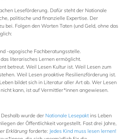
achen Leseförderung. Dafür steht der Nationale
che, politische und finanzielle Expertise. Der
azu bei. Folgen den Worten Taten (und Geld, ohne das
glich:
 und -agogische Fachberatungsstelle.
 das literarisches Lernen ermöglicht.
nt betreut. Weil Lesen Kultur ist. Weil Lesen zum
tehen. Weil Lesen proaktive Resilienzförderung ist.
eben bildet sich in Literatur aller Art ab. Wer Lesen
 nicht kann, ist auf Vermittler*innen angewiesen.
ng. Deshalb wurde der
Nationale Lesepakt
ins Leben
egen der Öffentlichkeit vorgestellt. Fast drei Jahre,
r Erklärung
forderte:
Jedes Kind muss lesen lernen!
kteur*innen, die sich unermüdlich für die