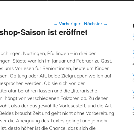
Beitragsnavigation
←
Vorheriger
Nächster
→
shop-Saison ist eröffnet
ochingen, Nürtingen, Pfullingen – in drei der
ngen-Städte war ich im Januar und Februar zu Gast.
s ums Vorlesen für Senior*innen, heute um Kinder
ssen. Ob Jung oder Alt, beide Zielgruppen wollen auf
sprochen werden. Ob sie sich von der
teratur berühren lassen und die „literarische
n, hängt von verschiedenen Faktoren ab. Zu denen
ahl, also der ausgewählte Vorlesestoff, und die Art
Beides braucht Zeit und geht nicht ohne Vorbereitung
sser die Aneignung des Textes gelingt und je mehr
st, desto höher ist die Chance, dass sich die