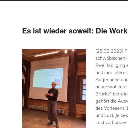
Es ist wieder soweit: Die Work
[25.02.2023] Pl
schwäbischen I
Zwei Mal ging e
und ihre Intere
Augenhöhe ange
ausgewählten Li
Brücke“ betrete
gehört die Ausw
des Vorlesens. 
und Lust. Je be
Lust vorhanden i