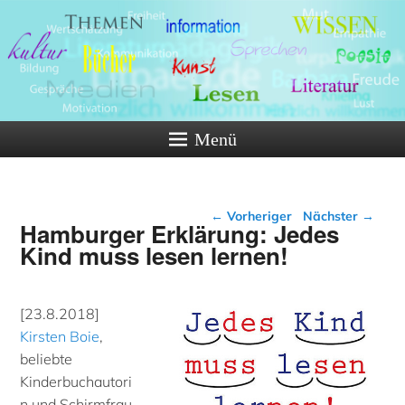
Menü
Beitragsnavigation
←
Vorheriger
Nächster
→
Hamburger Erklärung: Jedes
Kind muss lesen lernen!
[23.8.2018]
Kirsten Boie
,
beliebte
Kinderbuchautori
n und Schirmfrau