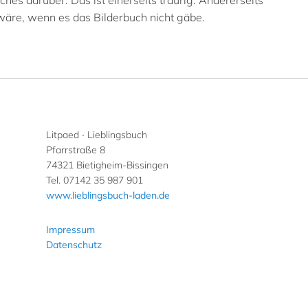
es darüber. Das ist einerseits traurig. Andererseits
äre, wenn es das Bilderbuch nicht gäbe.
Litpaed ∙ Lieblingsbuch
Pfarrstraße 8
74321 Bietigheim-Bissingen
Tel. 07142 35 987 901
www.lieblingsbuch-laden.de
Impressum
Datenschutz