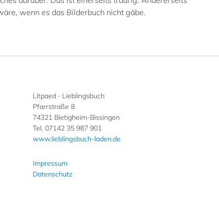
es darüber. Das ist einerseits traurig. Andererseits
äre, wenn es das Bilderbuch nicht gäbe.
Litpaed ∙ Lieblingsbuch
Pfarrstraße 8
74321 Bietigheim-Bissingen
Tel. 07142 35 987 901
www.lieblingsbuch-laden.de
Impressum
Datenschutz