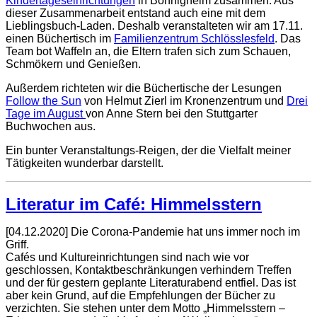
Kindertageseinrichtungen
in Bönnigheim zusammen. Aus
dieser Zusammenarbeit entstand auch eine mit dem
Lieblingsbuch-Laden. Deshalb veranstalteten wir am 17.11.
einen Büchertisch im
Familienzentrum Schlösslesfeld
. Das
Team bot Waffeln an, die Eltern trafen sich zum Schauen,
Schmökern und Genießen.
Außerdem richteten wir die Büchertische der Lesungen
Follow the Sun
von Helmut Zierl
im Kronenzentrum und
Drei
Tage im August
von Anne Stern
bei den Stuttgarter
Buchwochen aus.
Ein bunter Veranstaltungs-Reigen, der die Vielfalt meiner
Tätigkeiten wunderbar darstellt.
Literatur im Café: Himmelsstern
[04.12.2020] Die Corona-Pandemie hat uns immer noch im
Griff.
Cafés und Kultureinrichtungen sind nach wie vor
geschlossen, Kontaktbeschränkungen verhindern Treffen
und der für gestern geplante Literaturabend entfiel. Das ist
aber kein Grund, auf die Empfehlungen der Bücher zu
verzichten. Sie stehen unter dem Motto „Himmelsstern –