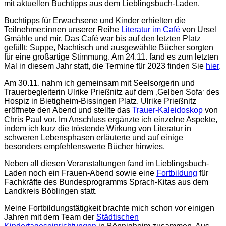
mit aktuellen Buchtipps aus dem Lieblingsbuch-Laden.
Buchtipps für Erwachsene und Kinder erhielten die
Teilnehmer:innen unserer Reihe
Literatur im Café
von Ursel
Gmähle und mir. Das Café war bis auf den letzten Platz
gefüllt; Suppe, Nachtisch und ausgewählte Bücher sorgten
für eine großartige Stimmung. Am 24.11. fand es zum letzten
Mal in diesem Jahr statt, die Termine für 2023 finden Sie
hier
.
Am 30.11. nahm ich gemeinsam mit Seelsorgerin und
Trauerbegleiterin Ulrike Prießnitz auf dem ‚Gelben Sofa‘ des
Hospiz in Bietigheim-Bissingen Platz. Ulrike Prießnitz
eröffnete den Abend und stellte das
Trauer-Kaleidoskop
von
Chris Paul vor. Im Anschluss ergänzte ich einzelne Aspekte,
indem ich kurz die tröstende Wirkung von Literatur in
schweren Lebensphasen erläuterte und auf einige
besonders empfehlenswerte Bücher hinwies.
Neben all diesen Veranstaltungen fand im Lieblingsbuch-
Laden noch ein Frauen-Abend sowie eine
Fortbildung
für
Fachkräfte des Bundesprogramms Sprach-Kitas aus dem
Landkreis Böblingen statt.
Meine Fortbildungstätigkeit brachte mich schon vor einigen
Jahren mit dem Team der
Städtischen