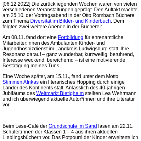
[06.12.2022] Die zurückliegenden Wochen waren von vielen
verschiedenen Veranstaltungen geprägt. Den Auftakt machte
am 25.10. der Vortragsabend in der Otto Rombach Bücherei
zum Thema
Diversität im Bilder- und Kinderbuch
. Dem
folgten zwei weitere Abende in der Bücherei:
Am 08.11. fand dort eine
Fortbildung
für ehrenamtliche
Mitarbeiter:innen des Ambulanten Kinder- und
Jugendhospizdienst im Landkreis Ludwigsburg statt. Ihre
Resonanz darauf – ganz wunderbar, kurzweilig, berührend,
Interesse weckend, bereichernd – ist eine motivierende
Bestätigung meines Tuns.
Eine Woche später, am 15.11., fand unter dem Motto
Stimmen Afrikas
ein literarisches Hopping durch einige
Länder des Kontinents statt. Anlässlich des 40-jährigen
Jubiläums des
Weltmarkt Bietigheim
stellten Lea Wehrmann
und ich überwiegend ak
tuelle Autor*innen und ihre Literatur
vor.
Beim Lese-Café der
Grundschule im Sand
lasen am 22.11.
Schüler:innen der Klassen 1 – 4 aus ihren aktuellen
Lieblingsbüchern vor. Das Potpourri der Kinder erweiterte ich