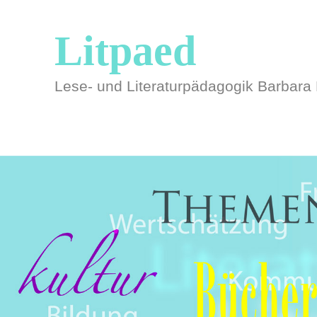
Litpaed
Lese- und Literaturpädagogik Barbara 