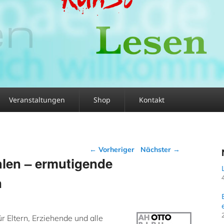
Veranstaltungen
Shop
Kontakt
Beitragsnavigation
←
Vorheriger
Nächster
→
hlen – ermutigende
n
ür Eltern, Erziehende und alle