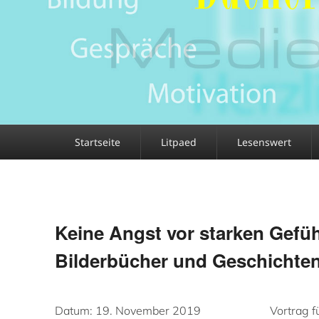
Primäres
Startseite
Litpaed
Lesenswert
Menü
Keine Angst vor starken Gefü
Bilderbücher und Geschichte
Datum:
19. November 2019
Vortrag f