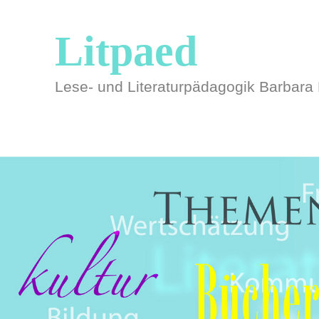
Litpaed
Lese- und Literaturpädagogik Barbara 