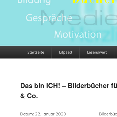
Primäres
Startseite
Litpaed
Lesenswert
Menü
Das bin ICH! – Bilderbücher f
& Co.
Datum:
22. Januar 2020
Bilderbüc