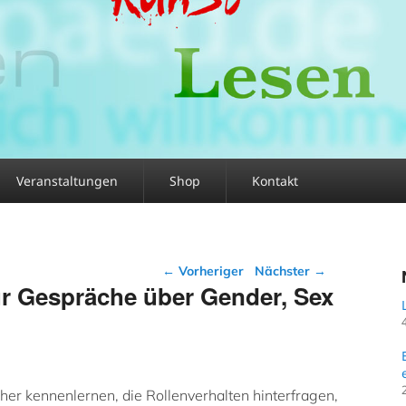
Veranstaltungen
Shop
Kontakt
Beitragsnavigation
←
Vorheriger
Nächster
→
ür Gespräche über Gender, Sex
her kennenlernen, die Rollenverhalten hinterfragen,